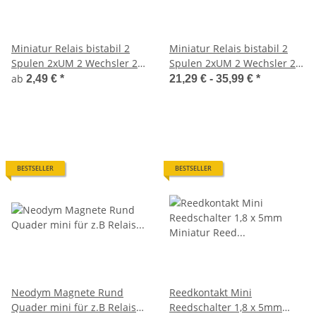
Miniatur Relais bistabil 2
Miniatur Relais bistabil 2
Spulen 2xUM 2 Wechsler 2A
Spulen 2xUM 2 Wechsler 2A
12V 9V - 24V Sockel Dioden
12V 9V - 24V Sockel Dioden
ab
2,49 €
*
21,29 € -
35,99 €
*
BESTSELLER
BESTSELLER
Neodym Magnete Rund
Reedkontakt Mini
Quader mini für z.B Relais
Reedschalter 1,8 x 5mm