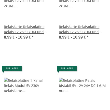
Relaiskarte Relaisplatine
Relaiskarte Relaisplatine
Relais 12 Volt 1xUM und
Relais 12 Volt 1xUM und
2xUM bis 10A Fertig Modul
2xUM bis 7A klein mini
8,99 € -
10,99 €
*
8,99 € -
10,99 €
*
Modul
AUF LAGER
AUF LAGER