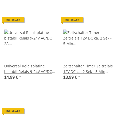
BESTSELLER
BESTSELLER
Universal Relaisplatine
Zeitschalter Timer Zeitrelais
bistabil Relais 9-24V AC/DC
12V DC ca. 2 Sek - 5 Min
2A 2xUM Fernschalter A2079
Kemo B042 Bausatz A2074
14,99 €
*
13,99 €
*
BESTSELLER