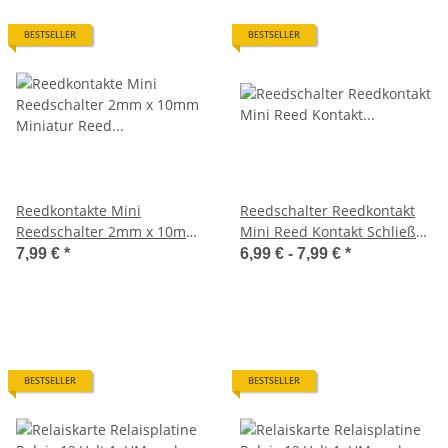
BESTSELLER
BESTSELLER
Reedkontakte Mini
Reedschalter Reedkontakt
Reedschalter 2mm x 10mm
Mini Reed Kontakt Schließer
Miniatur Reed Kontakte 10
Miniatur H0 TT N Z 10 Stück
7,99 €
*
6,99 € -
7,99 €
*
Stück S280
BESTSELLER
BESTSELLER