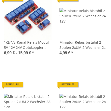
1/2/4/8-Kanal Relais Modul
Miniatur Relais bistabil 2
5V 12V 24V Optokoppler
Spulen 2xUM 2 Wechsler 2A
Multi Relay High/Low
12V 9 bis 24V 1 Stück S009
6,99 € -
15,99 €
*
4,99 €
*
Trigger
BESTSELLER
BESTSELLER