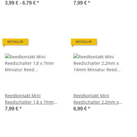
Reedkontakte Modellbahn
Miniatur Reed Kontakt 10
3,99 € -
6,79 €
*
7,99 €
*
Steuerung
Stück S545
BESTSELLER
BESTSELLER
Reedkontakt Mini
Reedkontakt Mini
Reedschalter 1,8 x 7mm
Reedschalter 2,2mm x
Miniatur Reed Kontakt 10
14mm Miniatur Reed
7,99 €
*
6,99 €
*
Stück S353
Kontakt 10 Stück S521