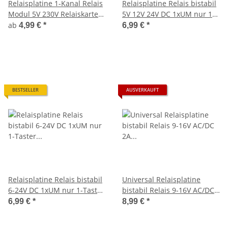
Relaisplatine 1-Kanal Relais
Relaisplatine Relais bistabil
Modul 5V 230V Relaiskarte
5V 12V 24V DC 1xUM nur 1-
für Arduino Raspberry Pi
Taster Relaismodul Relay
ab
4,99 €
*
6,99 €
*
BESTSELLER
AUSVERKAUFT
Relaisplatine Relais bistabil
Universal Relaisplatine
6-24V DC 1xUM nur 1-Taster
bistabil Relais 9-16V AC/DC
Relaismodul Relay S853
2A 2xUM Fernschalter S115
6,99 €
*
8,99 €
*