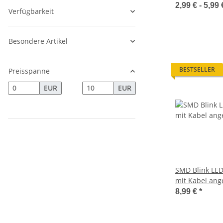
blinkend 1-3H
2,99 € -
5,99
Verfügbarkeit
Besondere Artikel
BESTSELLER
Preisspanne
EUR
EUR
SMD Blink LED
mit Kabel ang
Microkabel LE
8,99 €
*