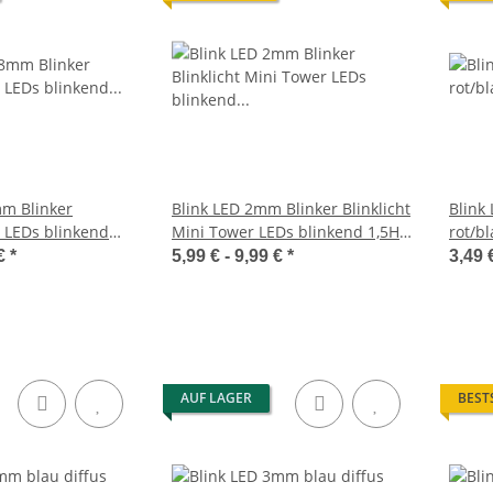
mm Blinker
Blink LED 2mm Blinker Blinklicht
Blink
i LEDs blinkend
Mini Tower LEDs blinkend 1,5Hz
rot/b
 Minute)
(90x pro Minute)
DUO L
 €
*
5,99 € -
9,99 €
*
3,49 
AUF LAGER
BEST