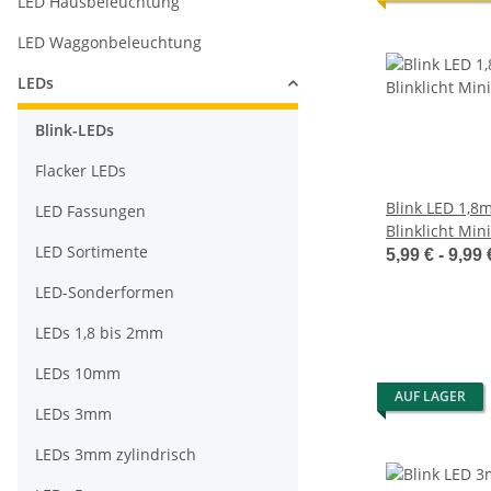
LED Hausbeleuchtung
LED Waggonbeleuchtung
LEDs
Blink-LEDs
Flacker LEDs
Blink LED 1,8
LED Fassungen
Blinklicht Min
LED Sortimente
1,5Hz (90x pro
5,99 € -
9,99
LED-Sonderformen
LEDs 1,8 bis 2mm
LEDs 10mm
AUF LAGER
LEDs 3mm
LEDs 3mm zylindrisch