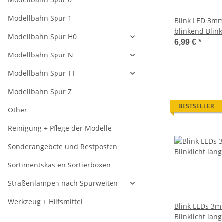
Modellbahn Spur 1
Blink LED 3mm
blinkend Blink
Modellbahn Spur H0
Blinksteuerun
6,99 €
*
W412
Modellbahn Spur N
Modellbahn Spur TT
Modellbahn Spur Z
BESTSELLER
Other
Reinigung + Pflege der Modelle
Sonderangebote und Restposten
Sortimentskästen Sortierboxen
Straßenlampen nach Spurweiten
Werkzeug + Hilfsmittel
Blink LEDs 3m
Blinklicht lan