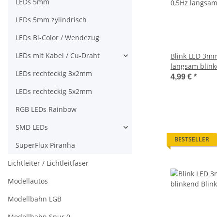
LEDs 5mm
LEDs 5mm zylindrisch
LEDs Bi-Color / Wendezug
LEDs mit Kabel / Cu-Draht
Blink LED 3mm
langsam blink
LEDs rechteckig 3x2mm
LEDs 20 Stüc
4,99 €
*
LEDs rechteckig 5x2mm
RGB LEDs Rainbow
SMD LEDs
BESTSELLER
SuperFlux Piranha
Lichtleiter / Lichtleitfaser
Modellautos
Modellbahn LGB
Modellbahn Spur 0