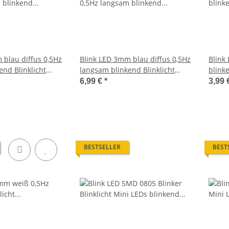
 blau diffus 0,5Hz
Blink LED 3mm blau diffus 0,5Hz
Blink
end Blinklicht
langsam blinkend Blinklicht
blinke
k W410
LEDs 50 Stück W410
Blink
6,99 €
*
3,99 
W412
BESTSELLER
BEST