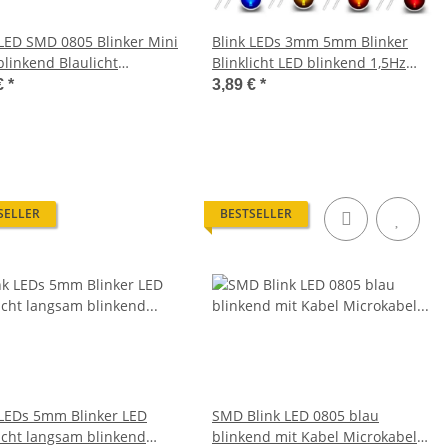
 LED SMD 0805 Blinker Mini
Blink LEDs 3mm 5mm Blinker
blinkend Blaulicht
Blinklicht LED blinkend 1,5Hz
licht 7 Farben S861
90x pro Minute 10 Stück
€
*
3,89 €
*
SELLER
BESTSELLER
 LEDs 5mm Blinker LED
SMD Blink LED 0805 blau
licht langsam blinkend
blinkend mit Kabel Microkabel