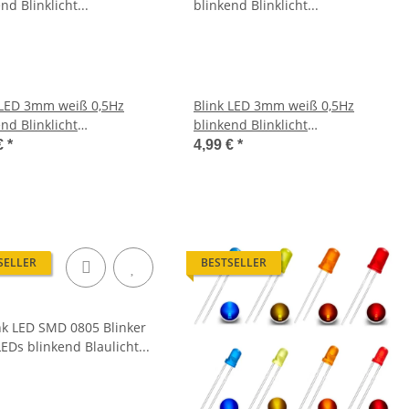
 LED 3mm weiß 0,5Hz
Blink LED 3mm weiß 0,5Hz
nd Blinklicht
blinkend Blinklicht
steuerung LEDs 10 Stück
Blinksteuerung LEDs 20 Stück
€
*
4,99 €
*
W412
SELLER
BESTSELLER