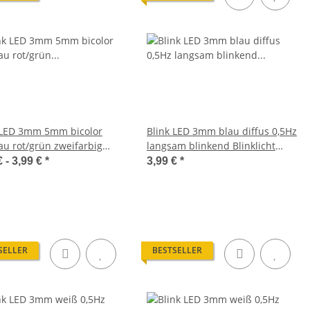
 LED 3mm 5mm bicolor
Blink LED 3mm blau diffus 0,5Hz
lau rot/grün zweifarbig
langsam blinkend Blinklicht
EDs blinkend 1,5Hz
LEDs 10 Stück W410
€ -
3,99 €
*
3,99 €
*
SELLER
BESTSELLER