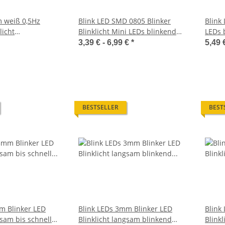
 weiß 0,5Hz
Blink LED SMD 0805 Blinker
Blink
licht
Blinklicht Mini LEDs blinkend
LEDs 
g LEDs 50 Stück
1,5Hz (90x pro Minute)
Blink
3,39 € -
6,99 €
*
5,49 
BESTSELLER
BEST
m Blinker LED
Blink LEDs 3mm Blinker LED
Blink
gsam bis schnell
Blinklicht langsam blinkend
Blink