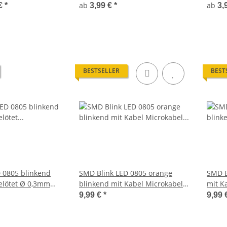
z Auswahl
0,5Hz (30x pro Minute)
0,5Hz
ab
ab
 €
*
3,99 €
*
3,
BESTSELLER
BEST
 0805 blinkend
SMD Blink LED 0805 orange
SMD B
elötet Ø 0,3mm
blinkend mit Kabel Microkabel
mit K
Ds 10 Stück
LEDs 10 Stück S1151
LEDs 
9,99 €
*
9,99 