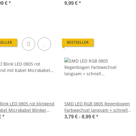
 (30x pro Minute)
LEDs 10 Stück S1148
99 €
*
9,99 €
*
SELLER
BESTSELLER
link LED 0805 rot blinkend
SMD LED RGB 0805 Regenbogen
abel Microkabel Blinker
Farbwechsel langsam + schnell
10 Stück S1147
und blinken LEDs
€
*
3,79 € -
8,99 €
*