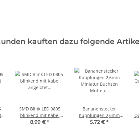
unden kauften dazu folgende Artike
5
SMD Blink LED 0805
Bananenstecker
t
blinkend mit Kabel
Kupplungen 2,6mm
Qu
Ds
angelötet Ø 0,3mm
Miniatur Buchsen
v
8,99 €
*
5,72 €
*
Microkabel LEDs 10
Muffen 10 Stück V002
S
Stück kaltweiß blinkend
Schwarz