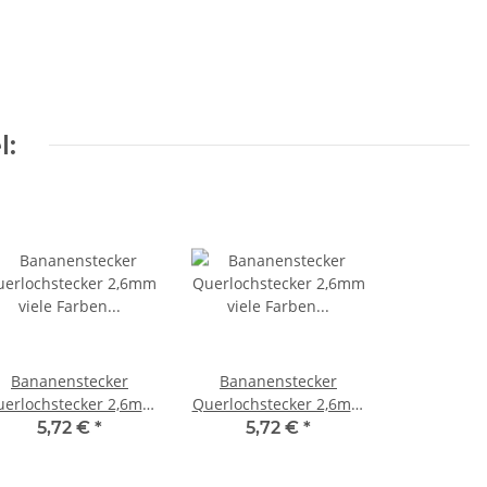
l:
Bananenstecker
Bananenstecker
erlochstecker 2,6mm
Querlochstecker 2,6mm
iele Farben Miniatur
viele Farben Miniatur
5,72 €
*
5,72 €
*
tecker 10 Stück V001
Stecker 10 Stück V001
Rot
Schwarz