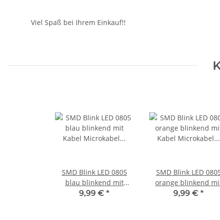
Viel Spaß bei Ihrem Einkauf!!
K
SMD Blink LED 0805
SMD Blink LED 080
blau blinkend mit
orange blinkend mi
Kabel Microkabel LEDs
Kabel Microkabel LE
9,99 €
*
9,99 €
*
10 Stück S1148
10 Stück S1151