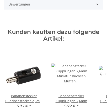
Bewertungen
Kunden kauften dazu folgende
Artikel:
Bananenstecker
Bananenstecker
Querlochstecker 2,6mm
Kupplungen 2,6mm
Que
viele Farben Miniatur
Miniatur Buchsen
vie
5,72 €
*
5,72 €
*