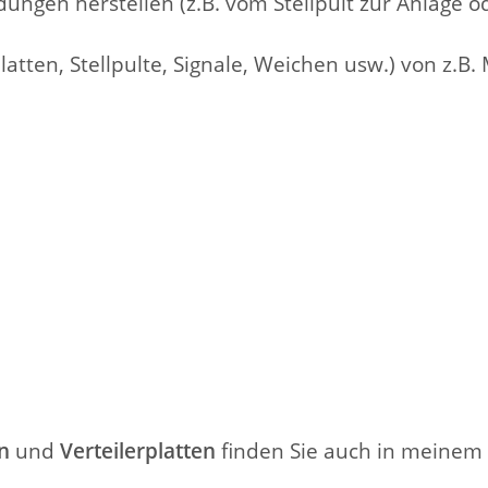
ndungen herstellen (z.B. vom Stellpult zur Anlage
erplatten, Stellpulte, Signale, Weichen usw.) von z.B
n
und
Verteilerplatten
finden Sie auch in meinem 