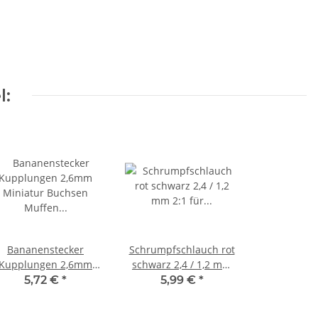
l:
Bananenstecker
Schrumpfschlauch rot
Kupplungen 2,6mm
schwarz 2,4 / 1,2 mm
Miniatur Buchsen
2:1 für dünne Kabel
5,72 €
*
5,99 €
*
uffen 10 Stück V002
LED 2 Meter A2138
Blau