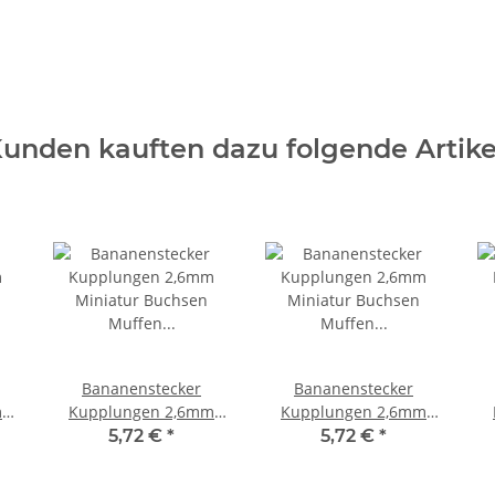
unden kauften dazu folgende Artike
Bananenstecker
Bananenstecker
m
Kupplungen 2,6mm
Kupplungen 2,6mm
Miniatur Buchsen
Miniatur Buchsen
5,72 €
*
5,72 €
*
02
Muffen 10 Stück V002
Muffen 10 Stück V002
M
Gelb
Braun