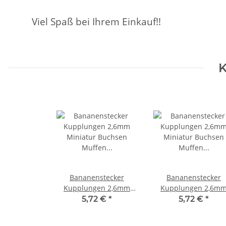
Viel Spaß bei Ihrem Einkauf!!
K
Bananenstecker
Bananenstecker
Kupplungen 2,6mm
Kupplungen 2,6m
Miniatur Buchsen
Miniatur Buchsen
5,72 €
*
5,72 €
*
Muffen 10 Stück V002
Muffen 10 Stück V0
Rot
Schwarz