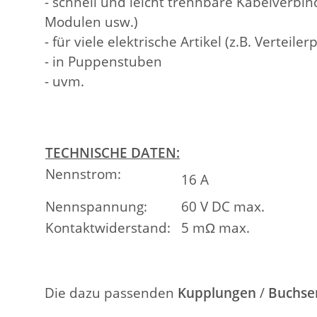
- schnell und leicht trennbare Kabelverbi
Modulen usw.)
- für viele elektrische Artikel (z.B. Verteil
- in Puppenstuben
- uvm.
TECHNISCHE DATEN:
Nennstrom:
16 A
Nennspannung:
60 V DC max.
Kontaktwiderstand:
5 mΩ max.
Die dazu passenden
Kupplungen
/
Buchse