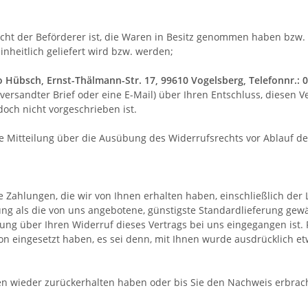
nicht der Beförderer ist, die Waren in Besitz genommen haben bzw
inheitlich geliefert wird bzw. werden
;
io Hübsch, Ernst-Thälmann-Str. 17, 99610 Vogelsberg, Telefonnr.:
t versandter Brief oder eine E-Mail) über Ihren Entschluss, diesen 
och nicht vorgeschrieben ist.
die Mitteilung über die Ausübung des Widerrufsrechts vor Ablauf d
 Zahlungen, die wir von Ihnen erhalten haben, einschließlich der 
rung als die von uns angebotene, günstigste Standardlieferung gew
ung über Ihren Widerruf dieses Vertrags bei uns eingegangen ist.
ion eingesetzt haben, es sei denn, mit Ihnen wurde ausdrücklich e
en wieder zurückerhalten haben oder bis Sie den Nachweis erbrac