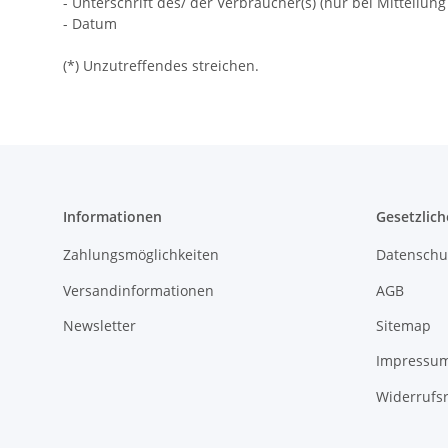
- Unterschrift des/ der Verbraucher(s) (nur bei Mitteilung
- Datum
(*) Unzutreffendes streichen.
Informationen
Gesetzlich
Zahlungsmöglichkeiten
Datenschu
Versandinformationen
AGB
Newsletter
Sitemap
Impressu
Widerrufs