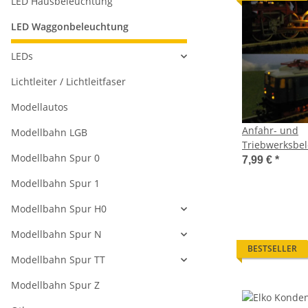
LED Hausbeleuchtung
LED Waggonbeleuchtung
LEDs
Lichtleiter / Lichtleitfaser
Modellautos
Anfahr- und
Modellbahn LGB
Triebwerksbe
Modellbahn Spur 0
0805 für Damp
7,99 €
*
TT S562
Modellbahn Spur 1
Modellbahn Spur H0
Modellbahn Spur N
BESTSELLER
Modellbahn Spur TT
Modellbahn Spur Z