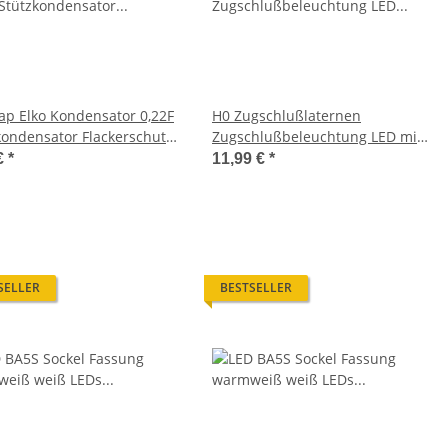
ap Elko Kondensator 0,22F
H0 Zugschlußlaternen
kondensator Flackerschutz
Zugschlußbeleuchtung LED mit
ck S419
Schleifer + Elko AC/DC
€
*
11,99 €
*
SELLER
BESTSELLER