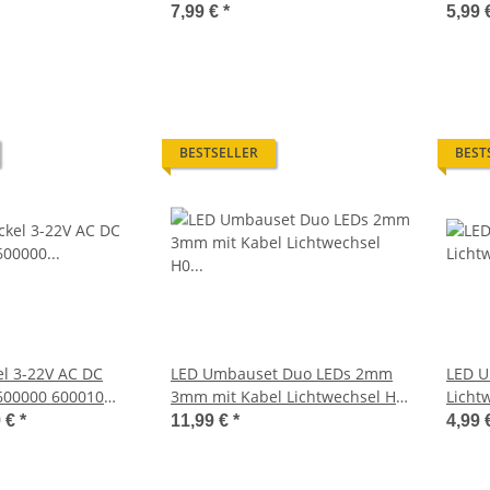
Meter S333
Waggons RC Modelle 1 Meter
Waggo
7,99 €
*
5,99 
S354
BESTSELLER
BEST
l 3-22V AC DC
LED Umbauset Duo LEDs 2mm
LED U
600000 600010
3mm mit Kabel Lichtwechsel H0
Licht
ignale H0 TT
Loks Triebwagen analog
rot/
9 €
*
11,99 €
*
4,99 
Trieb