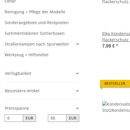
Other
Reinigung + Pflege der Modelle
Sonderangebote und Restposten
Sortimentskästen Sortierboxen
Elko Kondensa
Flackerschutz
Straßenlampen nach Spurweiten
20 Stück S416
7,99 €
*
Werkzeug + Hilfsmittel
Verfügbarkeit
BESTSELLER
Besondere Artikel
Preisspanne
EUR
EUR