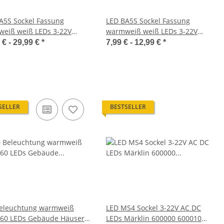
A5S Sockel Fassung
LED BA5S Sockel Fassung
eiß weiß LEDs 3-22V
warmweiß weiß LEDs 3-22V
in 600150 H0 Loks
Märklin 600150 H0 Loks
 € -
29,99 €
*
7,99 € -
12,99 €
*
ons
Waggons
SELLER
BESTSELLER
eleuchtung warmweiß
LED MS4 Sockel 3-22V AC DC
60 LEDs Gebäude Häuser
LEDs Märklin 600000 600010