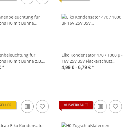
nbeleuchtung für
Elko Kondensator 470 / 1000 µF
ns H0 mit Bühne z.B.
16V 25V 35V Flackerschutz
rbüchsen LED Set S418
Stützkondensator THT
€
*
4,99 € -
6,79 €
*
SELLER
AUSVERKAUFT