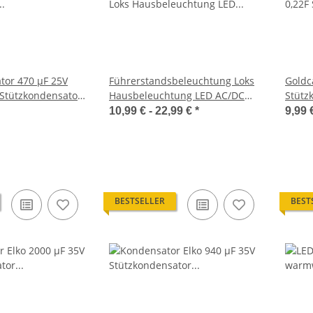
tor 470 µF 25V
Führerstandsbeleuchtung Loks
Goldc
 Stützkondensator
Hausbeleuchtung LED AC/DC
Stütz
analog und digital FSB-1
5 Stü
10,99 € -
22,99 €
*
9,99 
BESTSELLER
BEST