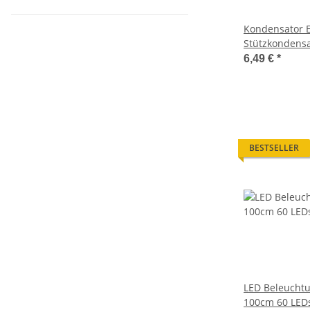
Kondensator E
Stützkondensa
Pufferspeiche
6,49 €
*
BESTSELLER
LED Beleuchtu
100cm 60 LED