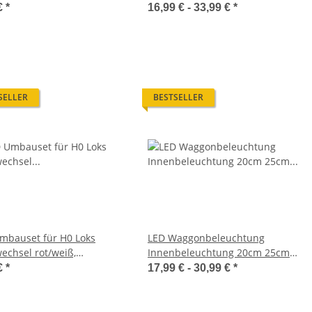
ns RC Modelle S354
600020 Loks Signale H0 TT
€
*
16,99 € -
33,99 €
*
SELLER
BESTSELLER
mbauset für H0 Loks
LED Waggonbeleuchtung
wechsel rot/weiß,
Innenbeleuchtung 20cm 25cm
warmweiß Wendezug
Beleuchtung Waggons H0 TT N
€
*
17,99 € -
30,99 €
*
wagen