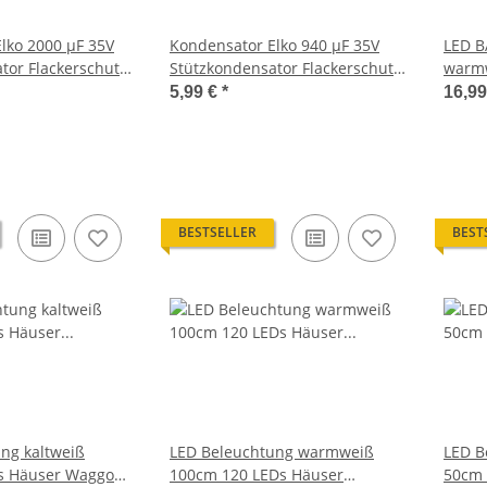
lko 2000 µF 35V
Kondensator Elko 940 µF 35V
LED B
tor Flackerschutz
Stützkondensator Flackerschutz
warmw
r W6
Pufferspeicher W24
Märkl
5,99 €
*
16,99
Wagg
BESTSELLER
BEST
ng kaltweiß
LED Beleuchtung warmweiß
LED B
s Häuser Waggons
100cm 120 LEDs Häuser
50cm 