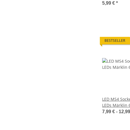
RC Modelle 1 
5,99 €
*
BESTSELLER
LED MS4 Socke
LEDs Märklin 
600020 Loks S
7,99 € -
12,9