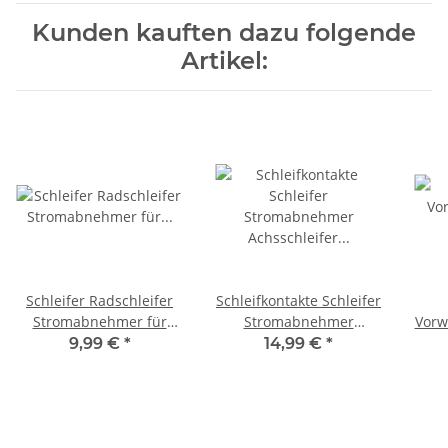
Kunden kauften dazu folgende
Artikel:
Schleifer Radschleifer
Schleifkontakte Schleifer
Stromabnehmer für
Stromabnehmer
Vorw
Waggonbeleuchtung H0
Achsschleifer Waggon
Meta
9,99 €
*
14,99 €
*
TT 4 Stück S867
H0 TT 20 Stück S048
zB 
2