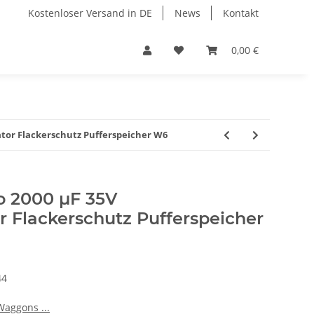
Kostenloser Versand in DE
News
Kontakt
0,00 €
tor Flackerschutz Pufferspeicher W6
o 2000 µF 35V
 Flackerschutz Pufferspeicher
44
aggons ...