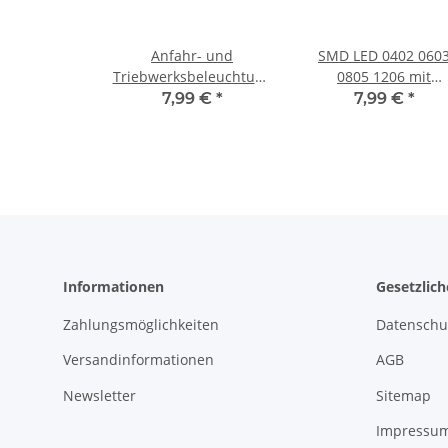
Anfahr- und
SMD LED 0402 060
Triebwerksbeleuchtung
0805 1206 mit
LED 1206 für Dampfloks
Microlitze Litze Kab
7,99 €
*
7,99 €
*
E-Loks H0 + TT S153
LEDs Farben AUSWA
10 Stück 1206
warmweiß
Informationen
Gesetzlic
Zahlungsmöglichkeiten
Datenschu
Versandinformationen
AGB
Newsletter
Sitemap
Impressu