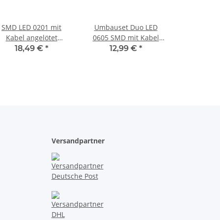
SMD LED 0201 mit
Umbauset Duo LED
Kabel angelötet
0605 SMD mit Kabel
upferlackdraht Draht
Lichtwechsel Loks
18,49 €
*
12,99 €
*
mini micro LEDs 10
Triebwagen digital
Stück Rot
analog digital
warmweiß / rot 10
Stück
Versandpartner