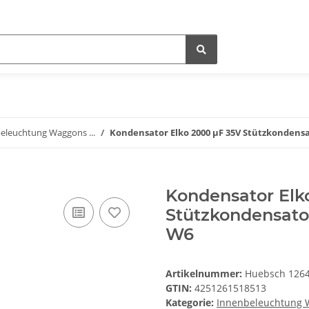
eleuchtung Waggons ...
Kondensator Elko 2000 µF 35V Stützkondensa
Kondensator Elk
Stützkondensator
W6
Artikelnummer:
Huebsch 126
GTIN:
4251261518513
Kategorie:
Innenbeleuchtung W