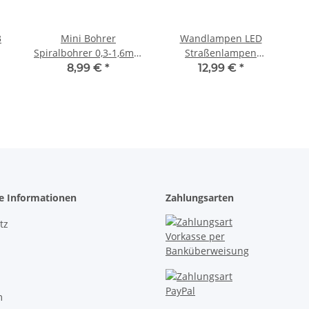
3
Mini Bohrer
Wandlampen LED
Spiralbohrer 0,3-1,6mm
Straßenlampen
el
Sortiment
Wandleuchten für H0
K
8,99 €
*
12,99 €
*
HL
Miniaturbohrer Set 20
Häuser BW Gebäude 5
Stück A2082
Stück Silber
he Informationen
Zahlungsarten
tz
m