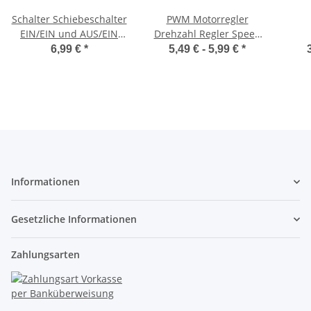
Schalter Schiebeschalter
PWM Motorregler
EIN/EIN und AUS/EIN
Drehzahl Regler Speed
2xUM Miniatur Mini 10
Controller 3V 6V 12V 24V
6,99 €
*
5,49 € -
5,99 €
*
Stück S608
28V 2A 3A 5A 10A
Lich
Informationen
Gesetzliche Informationen
Zahlungsarten