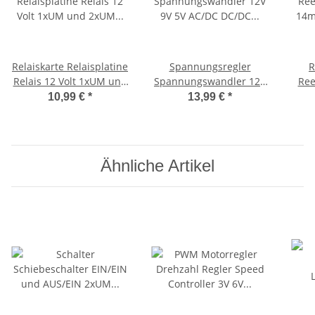
Relaiskarte Relaisplatine
Spannungsregler
R
Relais 12 Volt 1xUM und
Spannungswandler 12V
Ree
2xUM bis 10A Fertig
9V 5V AC/DC DC/DC
14
10,99 €
*
13,99 €
*
Modul 2x UM 12V
Bausatz oder Fertig
Kon
Modul 5V Fertigmodul
Ähnliche Artikel