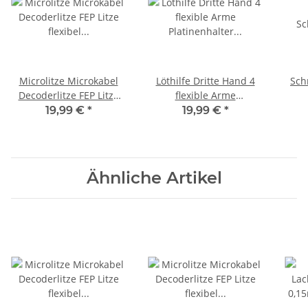
Microlitze Microkabel
Löthilfe Dritte Hand 4
Sch
Decoderlitze FEP Litze
flexible Arme
flexibel 0,014mm² 36
Platinenhalter
Sch
19,99 €
*
19,99 €
*
AWG 10m Spule
Kolophonium
schw
Spulenhalter für 10
Metallschwamm
Sch
Spulen
Ähnliche Artikel