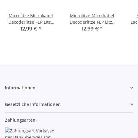
Microlitze Microkabel
Microlitze Microkabel
Decoderlitze FEP Litze
Decoderlitze FEP Litze
Lac
flexibel 0,014mm² 2x
flexibel 0,014mm²
0,1
12,99 €
*
12,99 €
*
10m Spule S865
verdrillt 5m S383
Spu
Informationen
Gesetzliche Informationen
Zahlungsarten