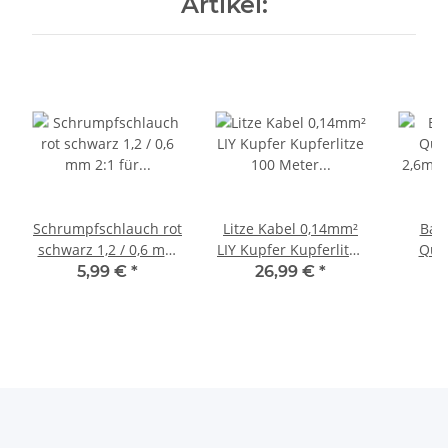
Artikel:
Schrumpfschlauch rot
Litze Kabel 0,14mm²
Ban
schwarz 1,2 / 0,6 mm
LIY Kupfer Kupferlitze
Quer
2:1 für dünne Kabel
100 Meter je Farbe 10
2,6mm
5,99 €
*
26,99 €
*
LED 2 Meter A2137
Meter Ring Set
Minia
Stü