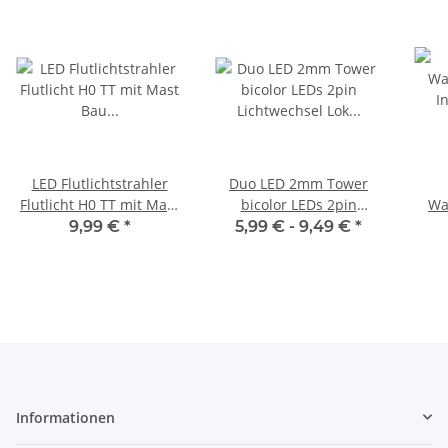
LED Flutlichtstrahler
Duo LED 2mm Tower
Flutlicht H0 TT mit Mast
bicolor LEDs 2pin
Wa
Bau Fassadenstrahler 5
Lichtwechsel Lok
I
9,99 €
*
5,99 € -
9,49 €
*
Stück S386
Triebwagen Wendezug
warm
H0 TT N
Bau
Informationen