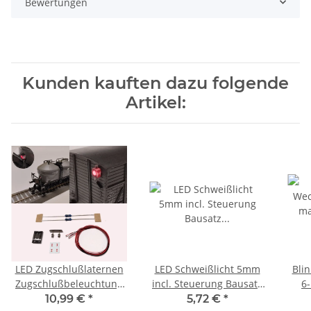
Bewertungen
Kunden kauften dazu folgende
Artikel:
LED Zugschlußlaternen
LED Schweißlicht 5mm
Bli
Zugschlußbeleuchtung
incl. Steuerung Bausatz
6
TT Waggons AC DC DCC
für G 1 0 H0 TT ideal für
Bau
10,99 €
*
5,72 €
*