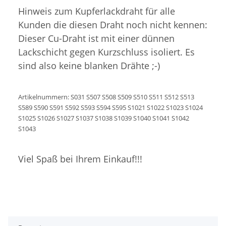
Hinweis zum Kupferlackdraht für alle
Kunden die diesen Draht noch nicht kennen:
Dieser Cu-Draht ist mit einer dünnen
Lackschicht gegen Kurzschluss isoliert. Es
sind also keine blanken Drähte ;-)
Artikelnummern: S031 S507 S508 S509 S510 S511 S512 S513
S589 S590 S591 S592 S593 S594 S595 S1021 S1022 S1023 S1024
S1025 S1026 S1027 S1037 S1038 S1039 S1040 S1041 S1042
S1043
Viel Spaß bei Ihrem Einkauf!!!