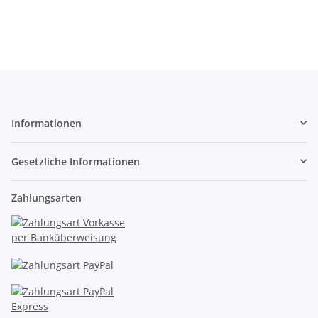
2 Stück S085
BW S649
LE
Informationen
Gesetzliche Informationen
Zahlungsarten