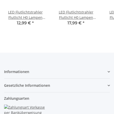
LED Flutlichtstrahler
LED Flutlichtstrahler
LE
Flutlicht H0 Lampen
Flutlicht H0 Lampen
Fl
Leuchten 2 Strahler
Leuchten 4 Strahler
Le
12,99 €
*
17,99 €
*
Mast 5 Stück S175
Mast 5 Stück S219
M
Informationen
Gesetzliche Informationen
Zahlungsarten