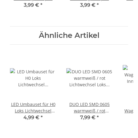
Farben 10 20 50 100
Farben 10 20 50 100
Farbe
3,99 €
*
3,99 €
*
Stück + Set AUSWAHL
Stück + Set AUSWAHL
Stück 
Rot 10 Stück
Blau 10 Stück
Oran
Ähnliche Artikel
LED Umbauset für H0
DUO LED SMD 0605
Loks Lichtwechsel
warmweiß / rot
Waggo
rot/weiß,
Lichtwechsel Loks H0
Inne
4,99 €
*
7,99 €
*
rot/warmweiß
TT N LEDs 10 Stück
warmw
Wendezug
S467
TT Ba
Triebwagen