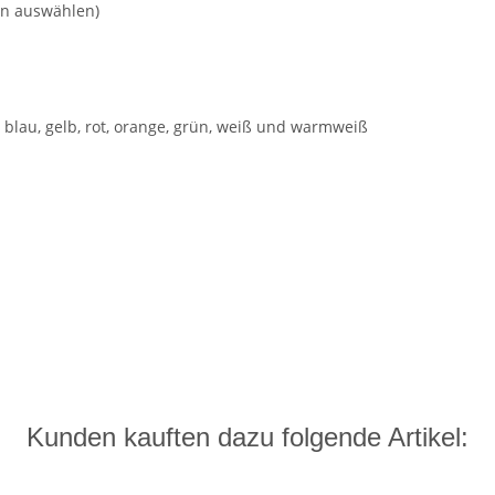
en auswählen)
: blau, gelb, rot, orange, grün, weiß und warmweiß
d helfen Sie Anderen bei der Kaufentscheidung
Kunden kauften dazu folgende Artikel: