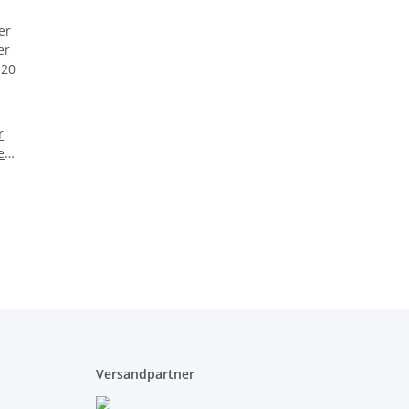
r
er
 20
et
iß
Versandpartner