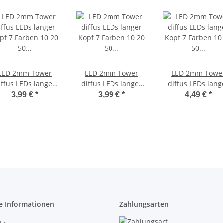
LED 2mm Tower
LED 2mm Tower
LED 2mm Towe
iffus LEDs langer
diffus LEDs langer
diffus LEDs lang
pf 7 Farben 10 20
Kopf 7 Farben 10 20
Kopf 7 Farben 10
3,99 €
*
3,99 €
*
4,49 €
*
0 100 Stück + Set
50 100 Stück + Set
50 100 Stück + S
USWAHL Blau 10
AUSWAHL Rot 10
AUSWAHL Kaltwe
Stück
Stück
10 Stück
e Informationen
Zahlungsarten
tz