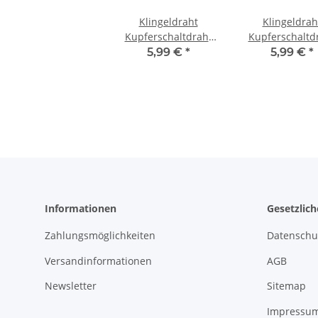
Klingeldraht
Klingeldrah
Kupferschaltdraht
Kupferschaltd
Draht 0,5mm 1-adrig
Draht 0,5mm 1-
5,99 €
*
5,99 €
*
10m Ring Kabel 10
10m Ring Kabe
Farben Rot
Farben Oran
Informationen
Gesetzlic
Zahlungsmöglichkeiten
Datenschu
Versandinformationen
AGB
Newsletter
Sitemap
Impressu