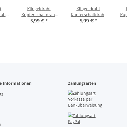
t
Klingeldraht
Klingeldraht
raht
Kupferschaltdraht
Kupferschaltdraht
Kup
adrig
Draht 0,5mm 1-adrig
Draht 0,5mm 1-adrig
Drah
5,99 €
*
5,99 €
*
l 10
10m Ring Kabel 10
10m Ring Kabel 10
10m
ge
Farben Schwarz
Farben Blau
F
he Informationen
Zahlungsarten
tz
m