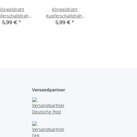
Klingeldraht
Klingeldraht
ferschaltdraht
Kupferschaltdraht
t 0,5mm 1-adrig
Draht 0,5mm 1-adrig
5,99 €
*
5,99 €
*
 Ring Kabel 10
10m Ring Kabel 10
arben Braun
Farben Grün
Versandpartner