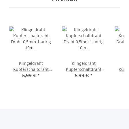
Klingeldraht
Klingeldraht
Kl
Kupferschaltdraht
Kupferschaltdraht
Kupf
Draht 0,5mm 1-adrig
Draht 0,5mm 1-adrig
Draht 
5,99 €
*
5,99 €
*
10m Ring Kabel 10
10m Ring Kabel 10
10m R
Farben Rot
Farben Blau
Fa