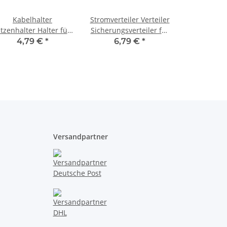
Kabelhalter
Stromverteiler Verteiler
itzenhalter Halter für
Sicherungsverteiler für
Litze + Draht + Kabel
Modellbahn DC AC und
4,79 €
*
6,79 €
*
2-fach 10 Stück A2085
Digital Federklemmen
2x6 mit LEDs
Versandpartner