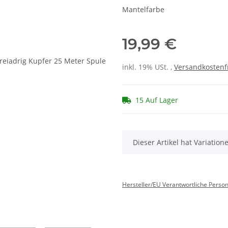
Mantelfarbe
19,99 €
inkl. 19% USt. ,
Versandkostenf
15 Auf Lager
x
Dieser Artikel hat Variatio
Hersteller/EU Verantwortliche Perso