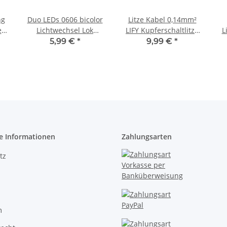
ng
Duo LEDs 0606 bicolor
Litze Kabel 0,14mm²
iß
Lichtwechsel Lok
LIFY Kupferschaltlitze
L
Triebwagen analog
25 Meter auf Spule 10
5,99 €
*
9,99 €
*
06
digital H0 TT N SMD
Farben Auswahl
1
LED warmweiß / rot 20
Schwarz
Stück
e Informationen
Zahlungsarten
tz
m