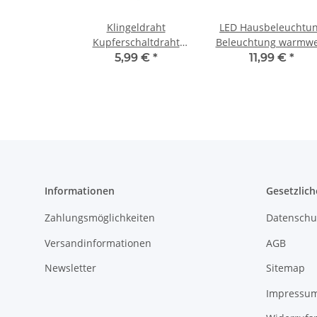
Klingeldraht
LED Hausbeleuchtu
Kupferschaltdraht
Beleuchtung warmwe
Draht 0,5mm 1-adrig
mit Kabel 12-19V
5,99 €
*
11,99 €
*
10m Ring Kabel 10
Häuser 10 Stück S2
Farben Schwarz
Informationen
Gesetzlich
Zahlungsmöglichkeiten
Datenschu
Versandinformationen
AGB
Newsletter
Sitemap
Impressu