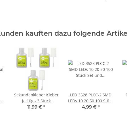
unden kauften dazu folgende Artike
Sekundenkleber Kleber
LED 3528 PLCC-2 SMD
al
je 10g - 3 Stück
LEDs 10 20 50 100 Stück
0
Flaschen = 30g mit
Set und 8 Farben
11,99 €
*
4,99 €
*
Pinsel
AUSWAHL Warmweiß
50 Stück