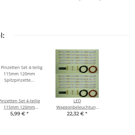
l:
Pinzetten Set 4-teilig
LED
115mm 120mm
Waggonbeleuchtung
Spitzpinzette
Innenbeleuchtung
5,99 €
*
22,32 €
*
Kreuzpinzette
warmweiß 200mm H0
Flachpinzette
TT Bausatz 10Stück
S541