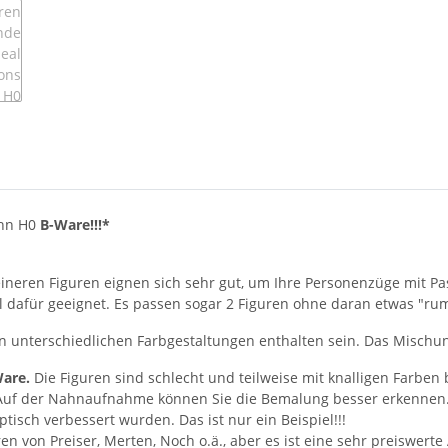
ahn H0
B-Ware!!!*
leineren Figuren eignen sich sehr gut, um Ihre Personenzüge mit 
eal dafür geeignet. Es passen sogar 2 Figuren ohne daran etwas "rum
n unterschiedlichen Farbgestaltungen enthalten sein. Das Mischung
Ware.
Die Figuren sind schlecht und teilweise mit knalligen Farben 
. Auf der Nahnaufnahme können Sie die Bemalung besser erkennen
tisch verbessert wurden. Das ist nur ein Beispiel!!!
ren von Preiser, Merten, Noch o.ä., aber es ist eine sehr preiswert