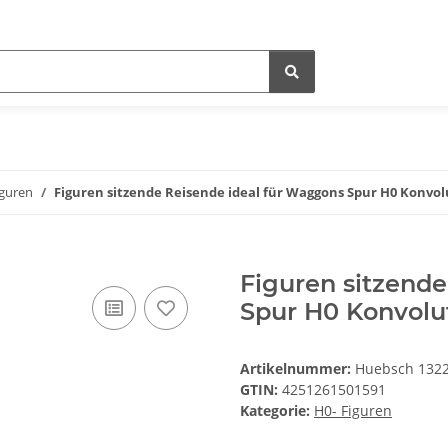
iguren
Figuren sitzende Reisende ideal für Waggons Spur H0 Konvolu
Figuren sitzend
Spur H0 Konvolu
Artikelnummer:
Huebsch 132
GTIN:
4251261501591
Kategorie:
H0- Figuren