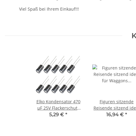
Viel Spaß bei Ihrem Einkauf!!!
K
Elko Kondensator 470
Figuren sitzende
µF 25V Flackerschutz
Reisende sitzend ide
Stützkondensator 10
für Waggons Spur H
5,29 €
*
16,94 €
*
Stück S416
Set 100 Stück F32