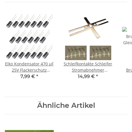
Elko Kondensator 470 µF
Schleifkontakte Schleifer
25V Flackerschutz
Stromabnehmer
Br
Stützkondensator 20
Achsschleifer Waggon
Gle
7,99 €
*
14,99 €
*
Stück S416
H0 TT 20 Stück S048
Mi
Ähnliche Artikel