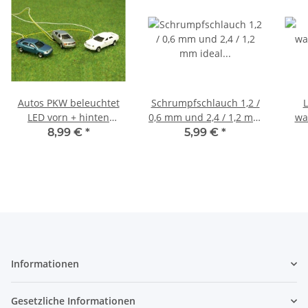
Autos PKW beleuchtet
Schrumpfschlauch 1,2 /
LED vorn + hinten
0,6 mm und 2,4 / 1,2 mm
wa
Beleuchtung 12-19V für
ideal für Kabel LED je 2
LED
8,99 €
*
5,99 €
*
N 3 Stück B44
Meter
RC
Informationen
Gesetzliche Informationen