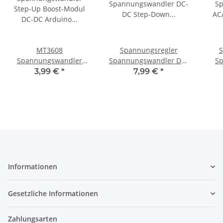
MT3608
Spannungsregler
S
Spannungswandler
Spannungswandler DC-
S
Step-Up Boost-Modul
DC Step-Down
AC/D
3,99 €
*
7,99 €
*
DC-DC Arduino
einstellbar LED
30V 
Raspberry 2 Stück S203
Voltmeter A2036
Informationen
Gesetzliche Informationen
Zahlungsarten