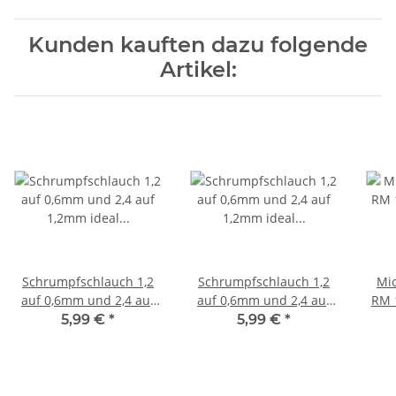
Kunden kauften dazu folgende
Artikel:
Schrumpfschlauch 1,2
Schrumpfschlauch 1,2
Mic
auf 0,6mm und 2,4 auf
auf 0,6mm und 2,4 auf
RM 1
1,2mm ideal für Litze
1,2mm ideal für Litze
Kabe
5,99 €
*
5,99 €
*
LED FARBAUSWAHL rot
LED FARBAUSWAHL
j
1,2 auf 0,6mm
schwarz 2,4 auf 1,2mm