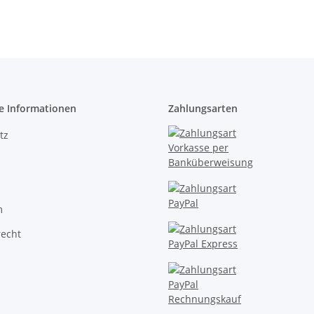
gelb 1,2 auf 0,6mm
Warmweiß
e Informationen
Zahlungsarten
tz
m
recht