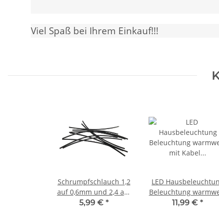
Viel Spaß bei Ihrem Einkauf!!!
K
Schrumpfschlauch 1,2
LED Hausbeleuchtu
auf 0,6mm und 2,4 auf
Beleuchtung warmwe
1,2mm ideal für Litze
mit Kabel 12-19V
5,99 €
*
11,99 €
*
LED FARBAUSWAHL
Häuser 10 Stück S2