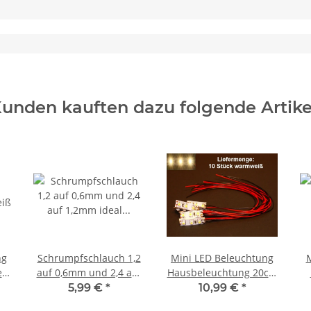
unden kauften dazu folgende Artike
ng
Schrumpfschlauch 1,2
Mini LED Beleuchtung
M
iß
auf 0,6mm und 2,4 auf
Hausbeleuchtung 20cm
1,2mm ideal für Litze
Kabel Licht Häuser RC
p
5,99 €
*
10,99 €
*
06
LED FARBAUSWAHL
H0 TT N 10 Stück