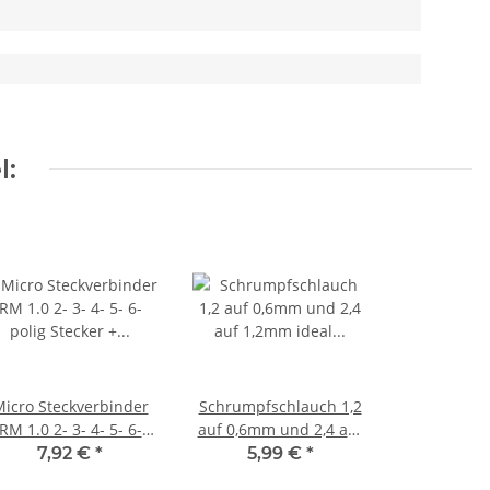
l:
icro Steckverbinder
Schrumpfschlauch 1,2
RM 1.0 2- 3- 4- 5- 6-
auf 0,6mm und 2,4 auf
olig Stecker + Buchse
1,2mm ideal für Litze
7,92 €
*
5,99 €
*
je 10 Stück 2-polig
LED FARBAUSWAHL