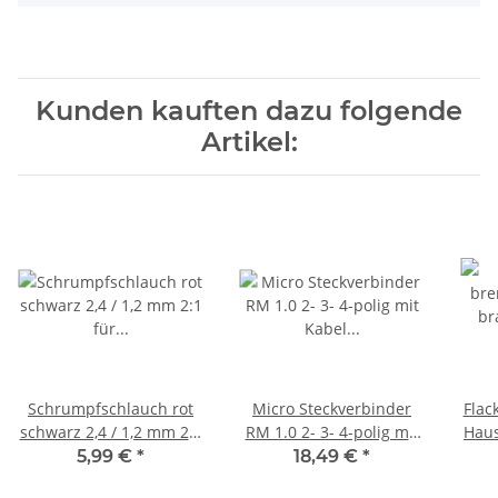
Kunden kauften dazu folgende
Artikel:
Schrumpfschlauch rot
Micro Steckverbinder
Flac
schwarz 2,4 / 1,2 mm 2:1
RM 1.0 2- 3- 4-polig mit
Haus
für dünne Kabel LED 2
Kabel Stecker + Buchse
5,99 €
*
18,49 €
*
Meter A2138
je 10 Stück 4-polig
Lag