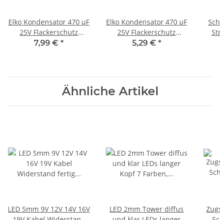
Elko Kondensator 470 µF
Elko Kondensator 470 µF
Sch
25V Flackerschutz
25V Flackerschutz
St
Stützkondensator 20
Stützkondensator 10
Wag
7,99 €
*
5,29 €
*
Stück S416
Stück S416
T
Ähnliche Artikel
LED 5mm 9V 12V 14V 16V
LED 2mm Tower diffus
Zug
19V Kabel Widerstand
und klar LEDs langer
Sc