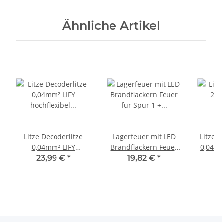
flammig warmweiß
Ähnliche Artikel
Litze Decoderlitze
Lagerfeuer mit LED
Litze Z
0,04mm² LIFY
Brandflackern Feuer
0,04mm
hochflexibel dünn 100
für Spur 1 + G und
ve
23,99 €
*
19,82 €
*
Meter 10 Farben je
Weihnachtskrippe W1
Doppel
10m Set