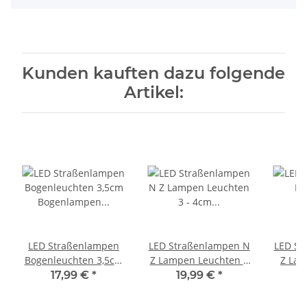
Kunden kauften dazu folgende
Artikel:
LED Straßenlampen
LED Straßenlampen N
LED St
Bogenleuchten 3,5cm
Z Lampen Leuchten 3
Z Lat
Bogenlampen für N Z
- 4cm 10-19V
höhenv
17,99 €
*
19,99 €
*
10 Stück Farbauswahl
Modelleisenbahn 10
3,5cm 
Grün
Stück 10 Stück 2-