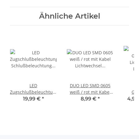
Ähnliche Artikel
LED
DUO LED SMD 0605
L
Zugschlußbeleuchtung
weiß / rot mit Kabel
Gla
Schlußbeleuchtung
Lichtwechsel Loks
Lich
19,99 €
*
8,99 €
*
4,99
SMD 0603 rot H0 TT N
LEDs 5 Stück S228
Licht
Z 5 Stück S734
0,25-