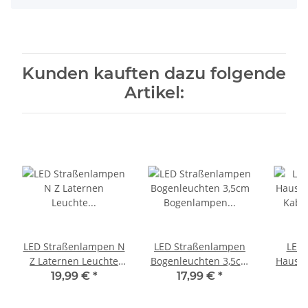
Kunden kauften dazu folgende
Artikel:
LED Straßenlampen N
LED Straßenlampen
LED 
Z Laternen Leuchte
Bogenleuchten 3,5cm
Hausbe
höhenverstellbar 2 -
Bogenlampen für N Z
Kabel
19,99 €
*
17,99 €
*
3,5cm 10 Stück S1209
10 Stück Farbauswahl
16V H0
Schwarz