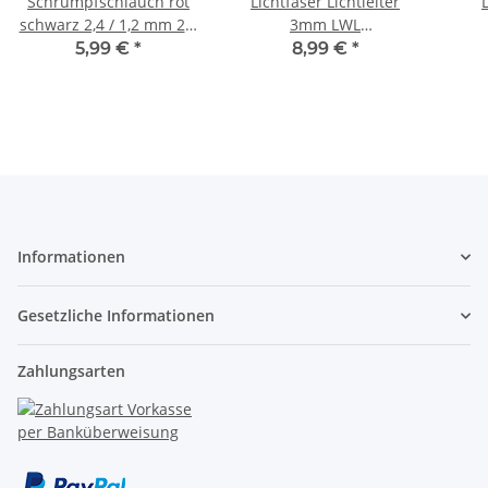
Schrumpfschlauch rot
Lichtfaser Lichtleiter
schwarz 2,4 / 1,2 mm 2:1
3mm LWL
für dünne Kabel LED 2
Ambientebeleuchtung
Gla
5,99 €
*
8,99 €
*
Meter A2138
Innenbeleuchtung 2
PVC I
Meter S256
Informationen
Gesetzliche Informationen
Zahlungsarten