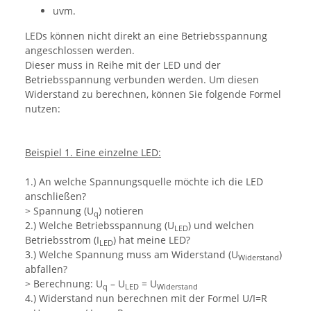
uvm.
LEDs können nicht direkt an eine Betriebsspannung
angeschlossen werden.
Dieser muss in Reihe mit der LED und der
Betriebsspannung verbunden werden. Um diesen
Widerstand zu berechnen, können Sie folgende Formel
nutzen:
Beispiel 1. Eine einzelne LED:
1.) An welche Spannungsquelle möchte ich die LED
anschließen?
> Spannung (U
) notieren
q
2.) Welche Betriebsspannung (U
) und welchen
LED
Betriebsstrom (I
) hat meine LED?
LED
3.) Welche Spannung muss am Widerstand (U
)
Widerstand
abfallen?
> Berechnung: U
– U
= U
q
LED
Widerstand
4.) Widerstand nun berechnen mit der Formel U/I=R