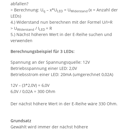
abfallen?
> Berechnung: U
– x*U
= U
(x = Anzahl der
q
LED
Widerstand
LEDs)
4.) Widerstand nun berechnen mit der Formel U/I=R
> U
/ I
= R
Widerstand
LED
5.) Nächst höheren Wert in der E-Reihe suchen und
verwenden
Berechnungsbeispiel für 3 LEDs:
Spannung an der Spannungsquelle: 12V
Betriebsspannung einer LED: 2,0V
Betriebsstrom einer LED: 20mA (umgerechnet 0,02A)
12V – (3*2,0V) = 6,0V
6,0V / 0,02A = 300 Ohm
Der nächst höhere Wert in der E-Reihe wäre 330 Ohm.
Grundsatz
Gewählt wird immer der nächst höhere