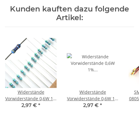
Kunden kauften dazu folgende
Artikel:
Widerstände
Widerstände
SM
Vorwiderstände 0,6W 1%
Vorwiderstände 0,6W 1%
0805
Metallschicht Metallfilm
Metallschicht Metallfilm
Litz
2,97 €
*
2,97 €
*
zB LEDs Wert WÄHLBAR
zB LEDs Wert WÄHLBAR
AUSW
10 kOhm 50 Stück
1,2 kOhm 50 Stück