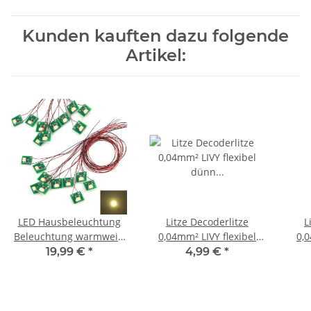
Kunden kauften dazu folgende
Artikel:
LED Hausbeleuchtung
Litze Decoderlitze
L
Beleuchtung warmweiß
0,04mm² LIVY flexibel
0,0
mit Kabel 12-19V Häuser
dünn verschiedene
dü
19,99 €
*
4,99 €
*
20 Stück S206
Farben 10 Meter Ring
Far
Schwarz