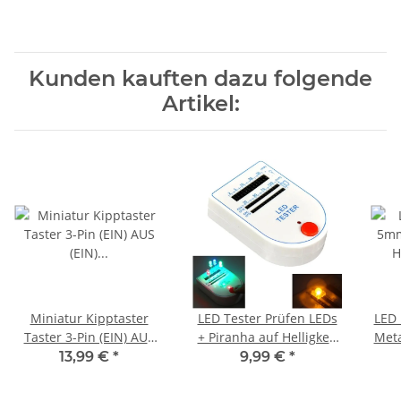
Kunden kauften dazu folgende
Artikel:
Miniatur Kipptaster
LED Tester Prüfen LEDs
LED
Taster 3-Pin (EIN) AUS
+ Piranha auf Helligkeit
Meta
(EIN) Kippschalter
Farbe Polarität 2-150mA
LED
13,99 €
*
9,99 €
*
tastend Modellbau 10
A2012
50 
Stück
Ku