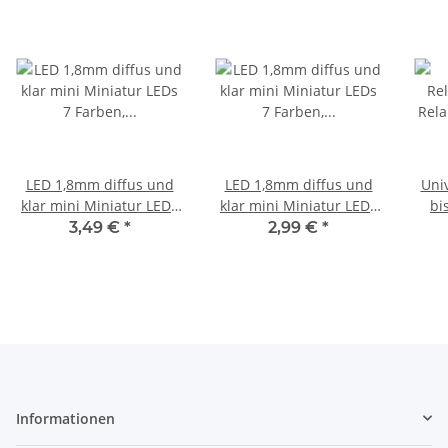
LED 1,8mm diffus und
LED 1,8mm diffus und
Univ
klar mini Miniatur LEDs
klar mini Miniatur LEDs
bi
7 Farben, Menge und
7 Farben, Menge und
3,49 €
*
2,99 €
*
Set zur AUSWAHL 10
Set zur AUSWAHL 10
Fe
Stück rot diffus
Stück grün klar
Informationen