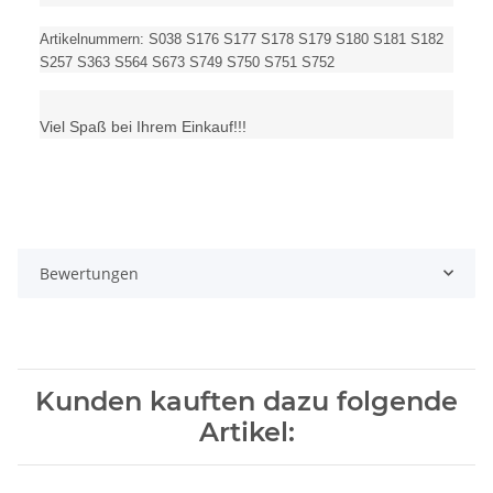
Artikelnummern: S038 S176 S177 S178 S179 S180 S181 S182
S257 S363 S564 S673 S749 S750 S751 S752
Viel Spaß bei Ihrem Einkauf!!!
Bewertungen
Kunden kauften dazu folgende
Artikel: