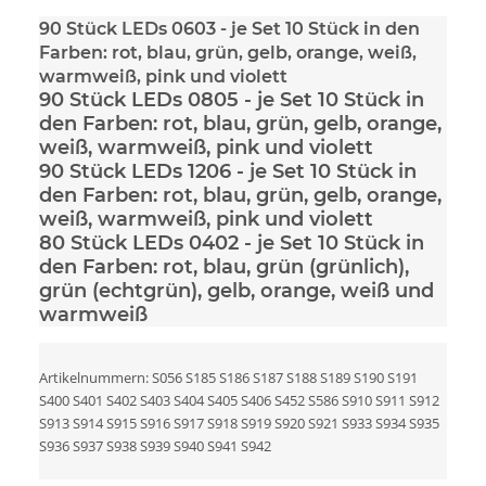
90 Stück LEDs 0603
- je Set 10 Stück in den
Farben: rot, blau, grün, gelb, orange, weiß,
warmweiß, pink und violett
90 Stück LEDs 0805
- je Set 10 Stück in
den Farben: rot, blau, grün, gelb, orange,
weiß, warmweiß, pink und violett
90 Stück LEDs 1206
- je Set 10 Stück in
den Farben: rot, blau, grün, gelb, orange,
weiß, warmweiß, pink und violett
80 Stück LEDs 0402
- je Set 10 Stück in
den Farben: rot, blau, grün (grünlich),
grün (echtgrün), gelb, orange, weiß und
warmweiß
Artikelnummern: S056 S185 S186 S187 S188 S189 S190 S191
S400 S401 S402 S403 S404 S405 S406 S452 S586 S910 S911 S912
S913 S914 S915 S916 S917 S918 S919 S920 S921 S933 S934 S935
S936 S937 S938 S939 S940 S941 S942