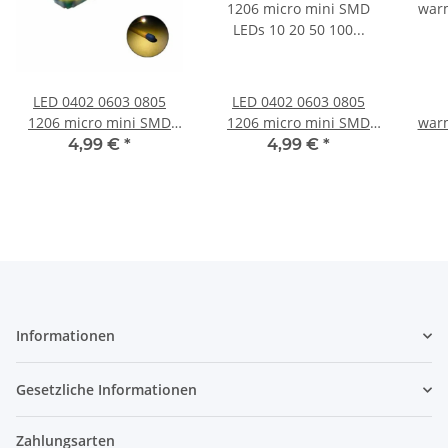
LED 0402 0603 0805
LED 0402 0603 0805
1206 micro mini SMD
1206 micro mini SMD
warm
LEDs 10 20 50 100 Stück
LEDs 10 20 50 100 Stück
gr
4,99 €
*
4,99 €
*
und Set AUSWAHL
und Set AUSWAHL
Stü
warmweiß 0402 100
warmweiß 0603 100
Wa
Stück
Stück
Informationen
Gesetzliche Informationen
Zahlungsarten