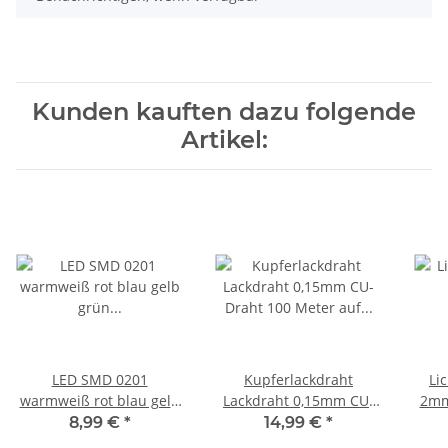
Kunden kauften dazu folgende
Artikel:
LED SMD 0201
Kupferlackdraht
Lic
warmweiß rot blau gelb
Lackdraht 0,15mm CU-
2mm 
grün orange weiß 10
Draht 100 Meter auf
Geb
8,99 €
*
14,99 €
*
Stück Mini Micro LEDs
Spule 7 Farben