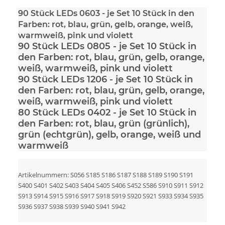
90 Stück LEDs 0603
- je Set 10 Stück in den
Farben: rot, blau, grün, gelb, orange, weiß,
warmweiß, pink und violett
90 Stück LEDs 0805
- je Set 10 Stück in
den Farben: rot, blau, grün, gelb, orange,
weiß, warmweiß, pink und violett
90 Stück LEDs 1206
- je Set 10 Stück in
den Farben: rot, blau, grün, gelb, orange,
weiß, warmweiß, pink und violett
80 Stück LEDs 0402
- je Set 10 Stück in
den Farben: rot, blau, grün (grünlich),
grün (echtgrün), gelb, orange, weiß und
warmweiß
Artikelnummern: S056 S185 S186 S187 S188 S189 S190 S191
S400 S401 S402 S403 S404 S405 S406 S452 S586 S910 S911 S912
S913 S914 S915 S916 S917 S918 S919 S920 S921 S933 S934 S935
S936 S937 S938 S939 S940 S941 S942