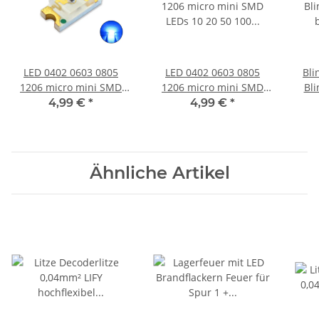
LED 0402 0603 0805
LED 0402 0603 0805
Bl
1206 micro mini SMD
1206 micro mini SMD
Bli
LEDs 10 20 50 100 Stück
LEDs 10 20 50 100 Stück
bli
4,99 €
*
4,99 €
*
und Set AUSWAHL blau
und Set AUSWAHL lila /
Min
1206 100 Stück
violett 1206 100 Stück
Ähnliche Artikel