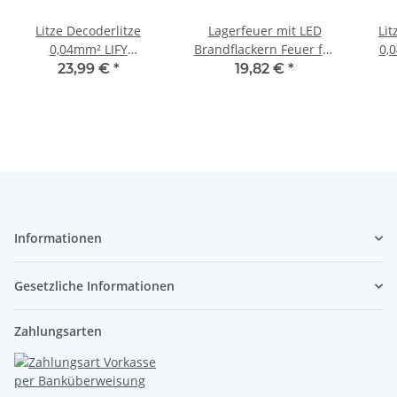
Litze Decoderlitze
Lagerfeuer mit LED
Lit
0,04mm² LIFY
Brandflackern Feuer für
0,
hochflexibel dünn 100
Spur 1 + G und
verdr
23,99 €
*
19,82 €
*
Meter 10 Farben je 10m
Weihnachtskrippe W1
Set
Informationen
Gesetzliche Informationen
Zahlungsarten