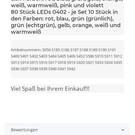
weiß, warmweiß, pink und violett
80 Stück LEDs 0402
- je Set 10 Stück in
den Farben: rot, blau, grün (grünlich),
grün (echtgrün), gelb, orange, weiß und
warmweiß
Artikelnummern: S056 S185 S186 S187 S188 S189 S190 S191
S400 S401 S402 S403 S404 S405 S406 S452 S586 S910 S911 S912
S913 S914 S915 S916 S917 S918 S919 S920 S921 S933 S934 S935
S936 S937 S938 S939 S940 S941 S942
Viel Spaß bei Ihrem Einkauf!!!
Bewertungen