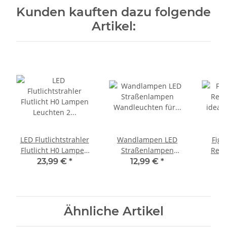
Kunden kauften dazu folgende
Artikel:
LED Flutlichtstrahler
Wandlampen LED
Figu
Flutlicht H0 Lampen
Straßenlampen
Reis
Leuchten 2 Strahler
Wandleuchten für H0
idea
23,99 €
*
12,99 €
*
1
Mast 5 Stück S218
Häuser BW Gebäude 5
Spur H
Stück Schwarz
Ähnliche Artikel