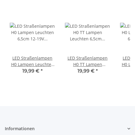
LED Straßenlampen
LED Straßenlampen
LED S
H0 Lampen Leuchten
H0 TT Lampen
H0 Lat
6,5cm 12-19V
Leuchten 6,5cm
6,
19,99 €
*
19,99 €
*
Modelleisenbahn 10
Laternen Modellbahn
Model
Stück S703
10 Stück S105
S
Informationen