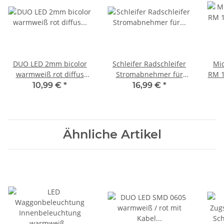
DUO LED 2mm bicolor
Schleifer Radschleifer
Mic
warmweiß rot diffus
Stromabnehmer für
RM 1
Lichtwechsel Loks
Waggonbeleuchtung H0
St
10,99 €
*
16,99 €
*
DIGITAL 20 Stück S445
TT 8 Stück S867
Ähnliche Artikel