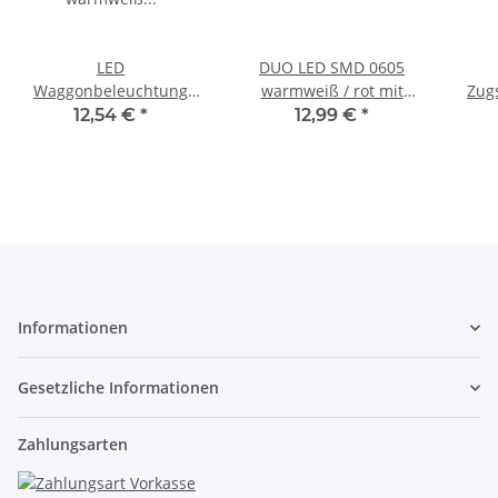
LED
DUO LED SMD 0605
Waggonbeleuchtung
warmweiß / rot mit
Zug
Innenbeleuchtung
Kabel Lichtwechsel
Sc
12,54 €
*
12,99 €
*
warmweiß 100mm H0 TT
digital 10 Stück S272
Wag
Bausatz 5 Stück S542
Informationen
Gesetzliche Informationen
Zahlungsarten