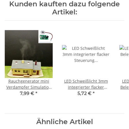
Kunden kauften dazu folgende
Artikel:
Rauchgenerator mini
LED Schweißlicht 3mm
LED
Verdampfer Simulation
integrierter flacker
Bel
brennendes Haus Rauch
Steuerung für H0 TT N Z
mit 
7,99 €
*
5,72 €
*
Schornstein S035
Bausatz S196
Ähnliche Artikel