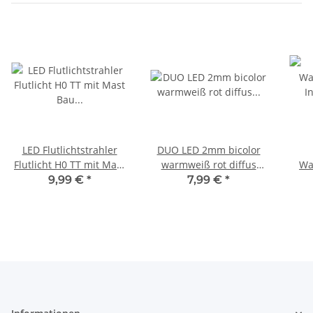
LED Flutlichtstrahler
DUO LED 2mm bicolor
Flutlicht H0 TT mit Mast
warmweiß rot diffus
Wa
Bau Fassadenstrahler 5
Lichtwechsel Loks
I
9,99 €
*
7,99 €
*
Stück S386
DIGITAL 10 Stück S445
warm
Bau