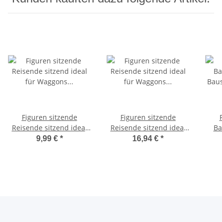
Figuren sitzende
Figuren sitzende
Reisende sitzend ideal
Reisende sitzend ideal
Ba
für Waggons Spur H0
für Waggons Spur H0
Bau
9,99 €
*
16,94 €
*
Set 50 Stück F32a
Set 100 Stück F32
Kon