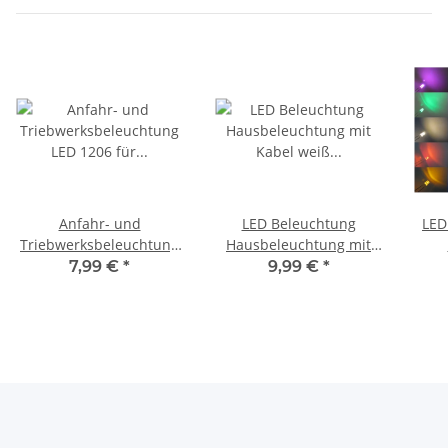
Anfahr- und
LED Beleuchtung
LED
Triebwerksbeleuchtung
Hausbeleuchtung mit
LED 1206 für Dampfloks
Kabel weiß 8-16V RC H0
zyli
7,99 €
*
9,99 €
*
E-Loks H0 + TT S153
TT N 10 Stück S018