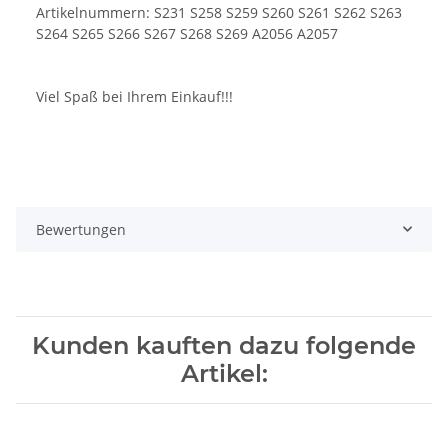
Artikelnummern: S231 S258 S259 S260 S261 S262 S263
S264 S265 S266 S267 S268 S269 A2056 A2057
Viel Spaß bei Ihrem Einkauf!!!
Bewertungen
Kunden kauften dazu folgende
Artikel: