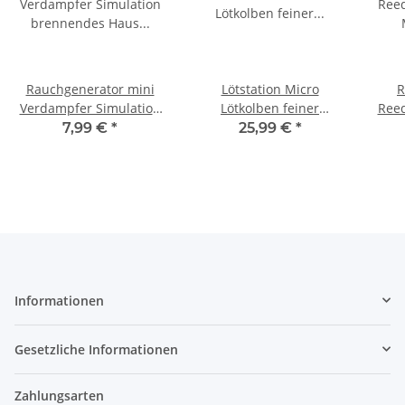
Rauchgenerator mini
Lötstation Micro
R
Verdampfer Simulation
Lötkolben feiner
Reed
brennendes Haus Rauch
Lötspitze regelbar 100-
Min
7,99 €
*
25,99 €
*
Schornstein S035
450° 8W CT-LS Micro
Informationen
Gesetzliche Informationen
Zahlungsarten