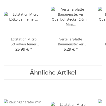
Lötstation Micro
Verteilerplatte
Lötkolben feiner
Bananenstecker
Lötspitze regelbar 100-
Querlochstecker 2,6mm
Que
25,99 €
*
5,29 €
*
450° 8W CT-LS Micro
Mini Stecker
Stromverteiler
Verteilerplatte braun 1
Ver
Stück
Ähnliche Artikel