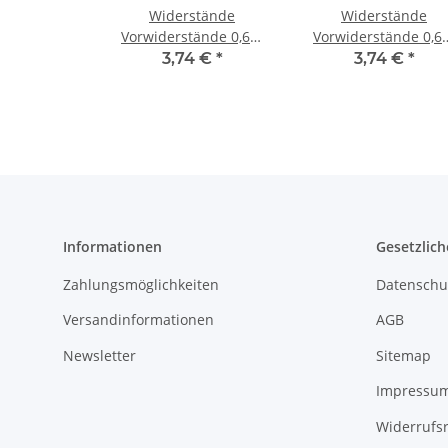
Widerstände
Widerstände
Vorwiderstände 0,6W
Vorwiderstände 0,6
1% Metallschicht
1% Metallschicht
3,74 €
*
3,74 €
*
Metallfilm zB LEDs Wert
Metallfilm zB LEDs W
WÄHLBAR 330 Ohm 100
WÄHLBAR 680 Ohm 1
Stück
Stück
Informationen
Gesetzlich
Zahlungsmöglichkeiten
Datenschu
Versandinformationen
AGB
Newsletter
Sitemap
Impressu
Widerrufs