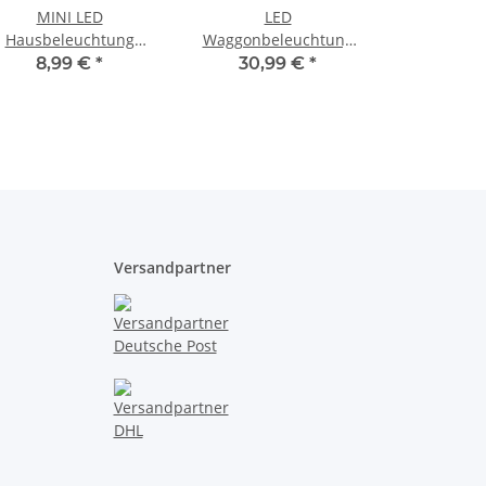
MINI LED
LED
Hausbeleuchtung
Waggonbeleuchtung
warmweiß 2,5cm
Innenbeleuchtung
8,99 €
*
30,99 €
*
Beleuchtung Häuser
20cm 25cm
aggons 40 Stück S354
Beleuchtung Waggons
H0 TT N Warmweiß 25
cm 10 Stück
Versandpartner