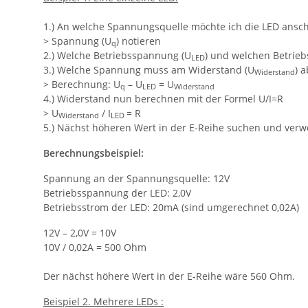
1.) An welche Spannungsquelle möchte ich die LED ansc
> Spannung (U
) notieren
q
2.) Welche Betriebsspannung (U
) und welchen Betrieb
LED
3.) Welche Spannung muss am Widerstand (U
) a
Widerstand
> Berechnung: U
– U
= U
q
LED
Widerstand
4.) Widerstand nun berechnen mit der Formel U/I=R
> U
/ I
= R
Widerstand
LED
5.) Nächst höheren Wert in der E-Reihe suchen und ver
Berechnungsbeispiel:
Spannung an der Spannungsquelle: 12V
Betriebsspannung der LED: 2,0V
Betriebsstrom der LED: 20mA (sind umgerechnet 0,02A)
12V – 2,0V = 10V
10V / 0,02A = 500 Ohm
Der nächst höhere Wert in der E-Reihe wäre 560 Ohm.
Beispiel 2. Mehrere LEDs :