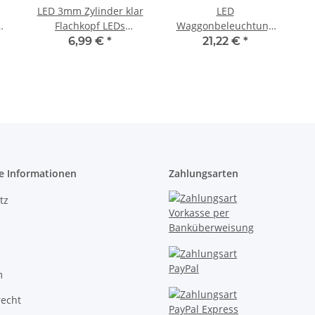
LED 3mm Zylinder klar
LED
W
Flachkopf LEDs
Waggonbeleuchtung
zylindrisch flach Flat 10
Innenbeleuchtung
6,99 €
*
21,22 €
*
ert
20 50 100 Stück 50
warmweiß 150mm H0
00
Stück rot
TT Bausatz 10Stück
W
S645
e Informationen
Zahlungsarten
tz
m
recht