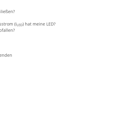
hließen?
sstrom (I
) hat meine LED?
LED
bfallen?
wenden