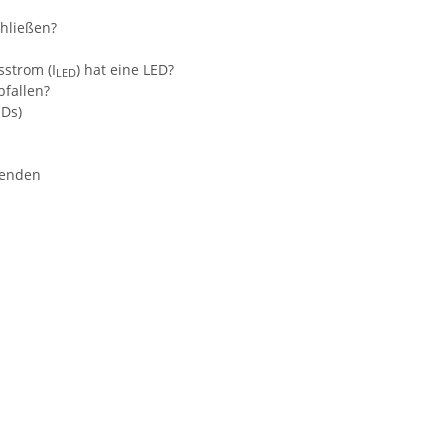
hließen?
sstrom (I
) hat eine LED?
LED
bfallen?
EDs)
wenden