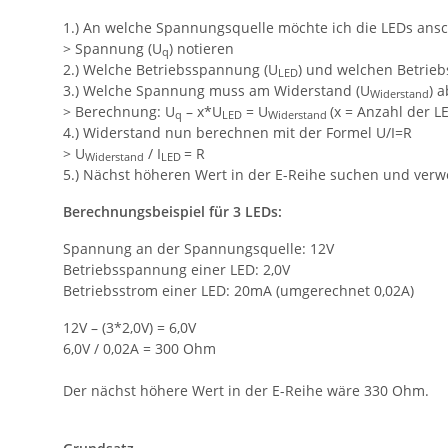
1.) An welche Spannungsquelle möchte ich die LEDs ansc
> Spannung (U
) notieren
q
2.) Welche Betriebsspannung (U
) und welchen Betrieb
LED
3.) Welche Spannung muss am Widerstand (U
) a
Widerstand
> Berechnung: U
– x*U
= U
(x = Anzahl der L
q
LED
Widerstand
4.) Widerstand nun berechnen mit der Formel U/I=R
> U
/ I
= R
Widerstand
LED
5.) Nächst höheren Wert in der E-Reihe suchen und ver
Berechnungsbeispiel für 3 LEDs:
Spannung an der Spannungsquelle: 12V
Betriebsspannung einer LED: 2,0V
Betriebsstrom einer LED: 20mA (umgerechnet 0,02A)
12V – (3*2,0V) = 6,0V
6,0V / 0,02A = 300 Ohm
Der nächst höhere Wert in der E-Reihe wäre 330 Ohm.