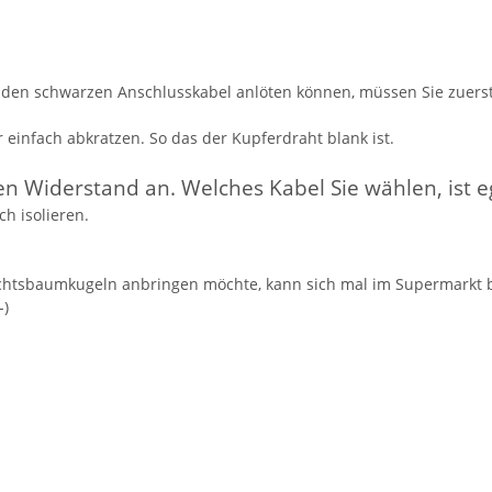
 beiden schwarzen Anschlusskabel anlöten können, müssen Sie zuer
einfach abkratzen. So das der Kupferdraht blank ist.
den Widerstand an. Welches Kabel Sie wählen, ist e
h isolieren.
chtsbaumkugeln anbringen möchte, kann sich mal im Supermarkt b
-)
d helfen Sie Anderen bei der Kaufentscheidung