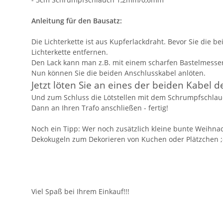
Anleitung für den Bausatz:
Die Lichterkette ist aus Kupferlackdraht. Bevor Sie die
Lichterkette entfernen.
Den Lack kann man z.B. mit einem scharfen Bastelmesser 
Nun können Sie die beiden Anschlusskabel anlöten.
Jetzt löten Sie an eines der beiden Kabel 
Und zum Schluss die Lötstellen mit dem Schrumpfschlauc
Dann an Ihren Trafo anschließen - fertig!
Noch ein Tipp: Wer noch zusätzlich kleine bunte Weihna
Dekokugeln zum Dekorieren von Kuchen oder Plätzchen ;
Viel Spaß bei Ihrem Einkauf!!!
Geben Sie die erste Bewertung für diesen Artikel ab un