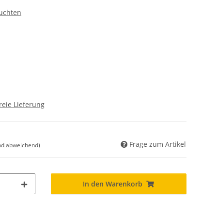
uchten
reie Lieferung
Frage zum Artikel
nd abweichend)
In den Warenkorb