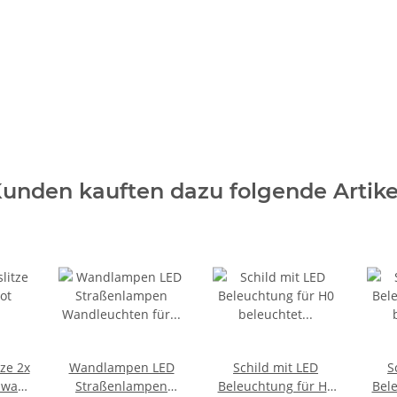
d helfen Sie Anderen bei der Kaufentscheidung
unden kauften dazu folgende Artike
tze 2x
Wandlampen LED
Schild mit LED
S
hwarz
Straßenlampen
Beleuchtung für H0
Bel