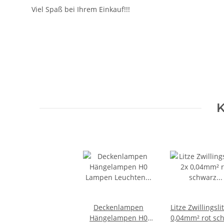
Viel Spaß bei Ihrem Einkauf!!!
Geben Sie die erste Bewertung für diesen Artikel ab un
Artikel bewerten
K
Deckenlampen
Litze Zwillingsli
Hängelampen H0
0,04mm² rot sc