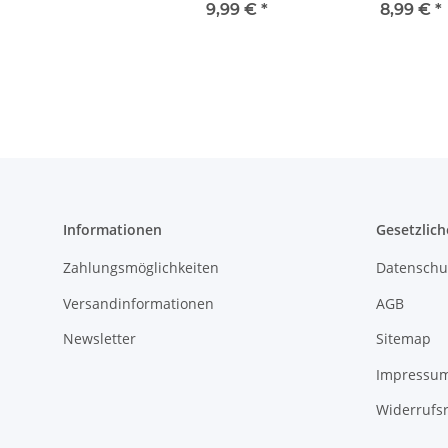
Lampen Leuchten
verdrillt LIY
9,99 €
*
8,99 €
*
Häuser Lokschuppen
Doppellitze 
Vordach 10 Stück
Ring
Grau mit LED
warmweiß (10 Stück)
Informationen
Gesetzlich
Zahlungsmöglichkeiten
Datenschu
Versandinformationen
AGB
Newsletter
Sitemap
Impressu
Widerrufs