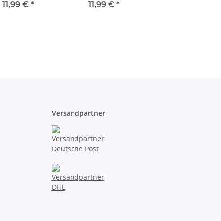
euchtet Polizei,
beleuchtet Polizei,
11,99 €
*
11,99 €
*
rwehr, Bahnhof,
Feuerwehr, Bahnhof,
t Kiosk 32x8mm
Post Polizei blau
32x8mm
Versandpartner