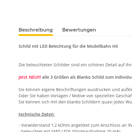
weitere Registerkarten anzeigen
Beschreibung
Bewertungen
Schild mit LED Belechtung für die Modellbahn H0
Die beleuchteten Schilder sind ein schönes Detail auf Ih
Jetzt NEU!!!
alle 3 Größen als Blanko Schild zum individu
Sie können eigene Beschriftungen ausdrucken und aufkleb
Oder Sie haben Vorlagen / Motive von speziellen Geschä
Sie können sich mit den blanko Schildern quasi jedes Wu
technische Daten
:
- Vorwiderstand 1,2 kOhm angelötet zum Anschluss an 9V
- beleuchtet mit SMD LEDs (Stromaufnahme 20 mA)