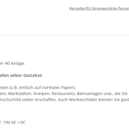
Hersteller/EU Verantwortliche Perso
rer H0 Anlage.
ellen selber Gestalten
en (z.B. einfach auf normales Papier).
ften, Werkstätten, Kneipen, Restaurants, Bahnanlagen usw., die S
nschschild selber erschaffen. Auch Werbeschilder können Sie gest
- 19V AC / DC