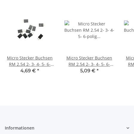
Micro Stecker Buchsen
Micro Stecker Buchsen
Mic
RM 2.54 2- 3- 4- 5- 6-
RM 2.54 2- 3- 4- 5- 6-
RM 
polig Steckverbinder
polig Steckverbinder
po
4,69 €
*
5,09 €
*
Wahl 10 Stück Buchse 2-
Wahl 10 Stück Buchse 4-
Wahl
polig
polig
Informationen