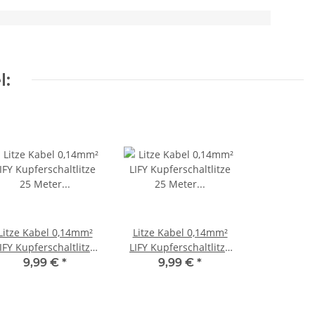
l:
Litze Kabel 0,14mm²
Litze Kabel 0,14mm²
IFY Kupferschaltlitze
LIFY Kupferschaltlitze
5 Meter auf Spule 10
25 Meter auf Spule 10
9,99 €
*
9,99 €
*
Farben Auswahl Gelb
Farben Auswahl
Orange