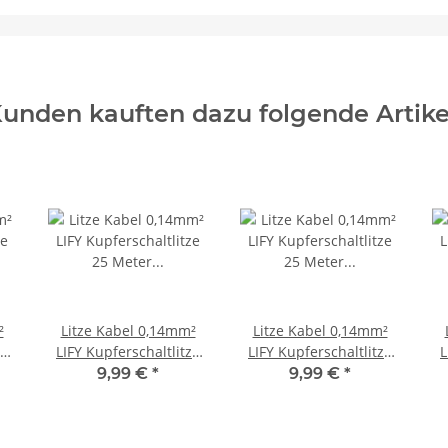
unden kauften dazu folgende Artike
²
Litze Kabel 0,14mm²
Litze Kabel 0,14mm²
ze
LIFY Kupferschaltlitze
LIFY Kupferschaltlitze
L
10
25 Meter auf Spule 10
25 Meter auf Spule 10
2
9,99 €
*
9,99 €
*
u
Farben Auswahl Braun
Farben Auswahl Grün