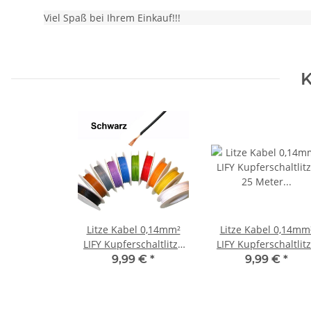
Viel Spaß bei Ihrem Einkauf!!!
K
Litze Kabel 0,14mm²
Litze Kabel 0,14mm
LIFY Kupferschaltlitze
LIFY Kupferschaltlit
25 Meter auf Spule 10
25 Meter auf Spule 
9,99 €
*
9,99 €
*
Farben Auswahl
Farben Auswahl Bla
Schwarz