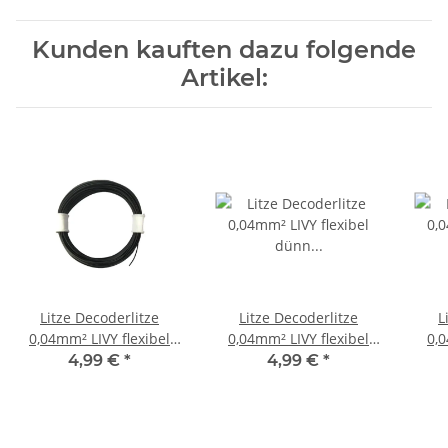
Kunden kauften dazu folgende
Artikel:
Litze Decoderlitze
Litze Decoderlitze
L
0,04mm² LIVY flexibel
0,04mm² LIVY flexibel
0,0
dünn verschiedene
dünn verschiedene
dü
4,99 €
*
4,99 €
*
Farben 10 Meter Ring
Farben 10 Meter Ring
Far
Schwarz
Gelb